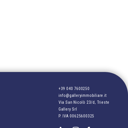
+39 040 7600250
n
info@galleryimmobiliare.it
Via San Nicolò 23/d, Trieste
Gallery Srl
n
P. IVA
00625600325