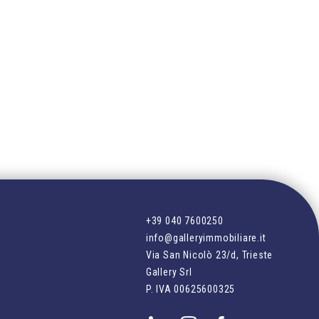
+39 040 7600250
n
info@galleryimmobiliare.it
Via San Nicolò 23/d, Trieste
Gallery Srl
n
P. IVA
00625600325