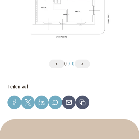
<
>
0
/
0
Teilen auf
: