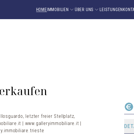
HOME
IMMOBILIEN
ÜBER UNS
LEISTUNGEN
KONT
verkaufen
losguardo, letzter freier Stellplatz,
iliare.it | www.galleryimmobiliare.it |
DET
.immobiliare.trieste