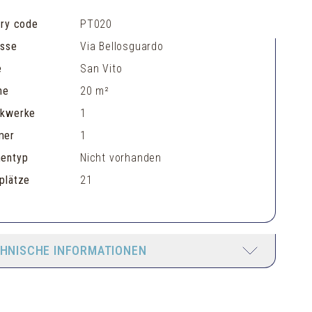
ery code
PT020
esse
Via Bellosguardo
e
San Vito
he
20 m²
ckwerke
1
mer
1
entyp
Nicht vorhanden
plätze
21
HNISCHE INFORMATIONEN