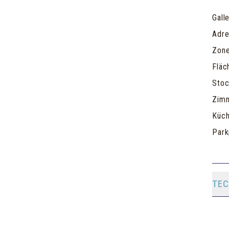
Gall
Adr
Zon
Fläc
Sto
Zim
Küch
Park
TEC