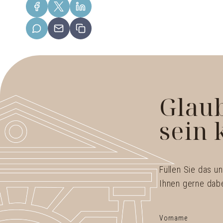
Glaub
sein 
Füllen Sie das u
Ihnen gerne dabei
Vorname