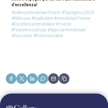
d’eccellenza!
#GalleryImmobiliareTrieste #TopAgency2025
#Wikicasa #RealEstate #ImmobiliareTrieste
#EccellenzaImmobiliare #Trieste
#FriuliVeneziaGiulia #AgenziaImmobiliare
#Successo #Professionalità