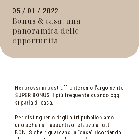
05 / 01 / 2022
Bonus & casa: una
panoramica delle
opportunità
Nei prossimi post affronteremo l’argomento
SUPER BONUS il più frequente quando oggi
si parla di casa.
Per distinguerlo dagli altri pubblichiamo
uno schema riassuntivo relativo a tutti
BONUS che riguardano la “casa” ricordando