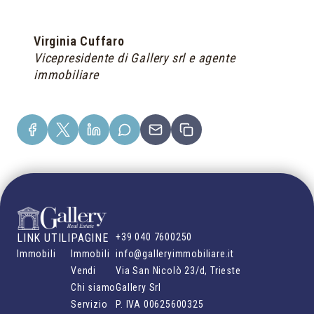
Virginia Cuffaro
Vicepresidente di Gallery srl e agente
immobiliare
LINK UTILI
PAGINE
+39 040 7600250
Immobili
Immobili
info@galleryimmobiliare.it
Vendi
Via San Nicolò 23/d, Trieste
Chi siamo
Gallery Srl
Servizio
P. IVA
00625600325