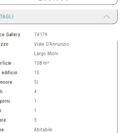
TAGLI
ce Gallery
T4179
rizzo
Viale D'Annunzio
a
Largo Mioni
rficie
108 m²
 edificio
10
ensore
Sì
li
4
iorni
1
i
1
ere
3
na
Abitabile