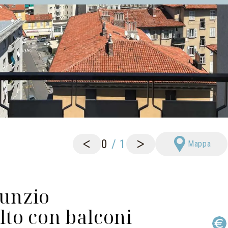
<
>
0
/
1
Mappa
unzio
to con balconi