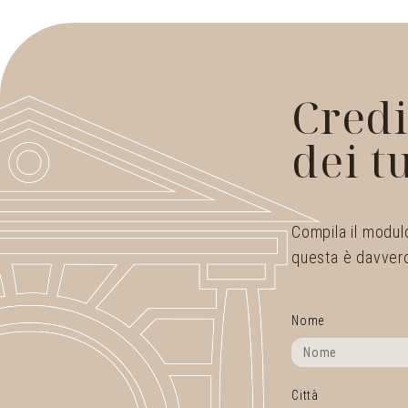
Credi
dei t
Compila il modulo
questa è davvero
Nome
Città