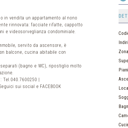
DET
o in vendita un appartamento al nono
nte rinnovata: facciate rifatte, cappotto
muni e videosorveglianza condominiale.
Codi
Indi
immobile, servito da ascensore, è
Zon
n balcone, cucina abitabile con
Supe
separati (bagno e WC), ripostiglio molto
Piani
azione.
Asc
: Tel.040.7600250 |
| Seguici sui social e FACEBOOK
Loca
Sogg
Bagn
Cam
Cuci