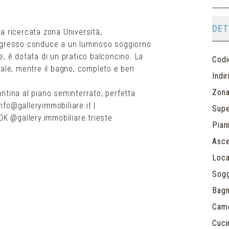
DET
a ricercata zona Università,
ingresso conduce a un luminoso soggiorno
, è dotata di un pratico balconcino. La
Codi
le, mentre il bagno, completo e ben
Indi
Zon
ntina al piano seminterrato, perfetta
fo@galleryimmobiliare.it |
Supe
Piani
Asc
Loca
Sogg
Bagn
Cam
Cuci