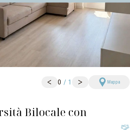
<
>
0
/
1
Mappa
ità Bilocale con