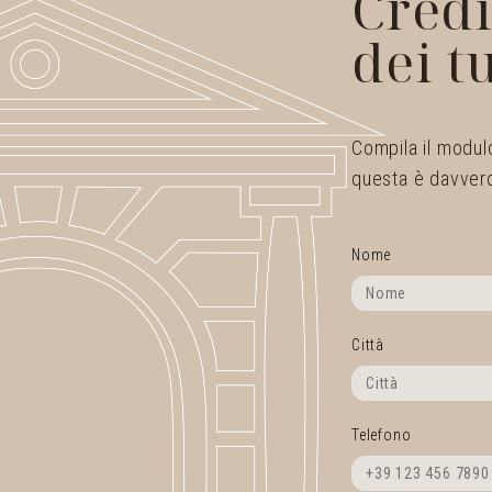
Credi
dei t
Compila il modulo
questa è davvero
Nome
Città
Telefono