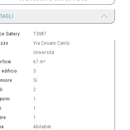
TAGLI
ce Gallery
T3087
rizzo
Via Cesare Cantù
a
Università
rficie
67 m²
 edificio
3
ensore
Sì
li
2
iorni
1
i
1
ere
1
na
Abitabile