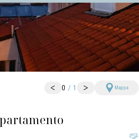
<
>
0
/
1
Mappa
partamento