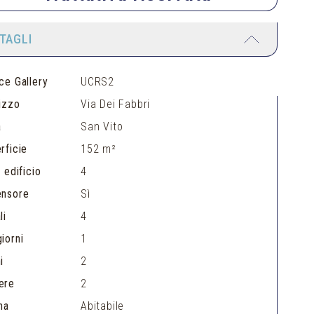
TAGLI
ce Gallery
UCRS2
rizzo
Via Dei Fabbri
a
San Vito
rficie
152 m²
 edificio
4
ensore
Sì
li
4
iorni
1
i
2
ere
2
na
Abitabile