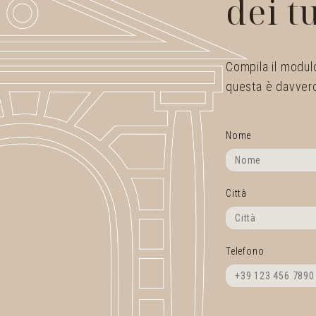
dei t
Compila il modulo
questa è davvero
Nome
Città
Telefono