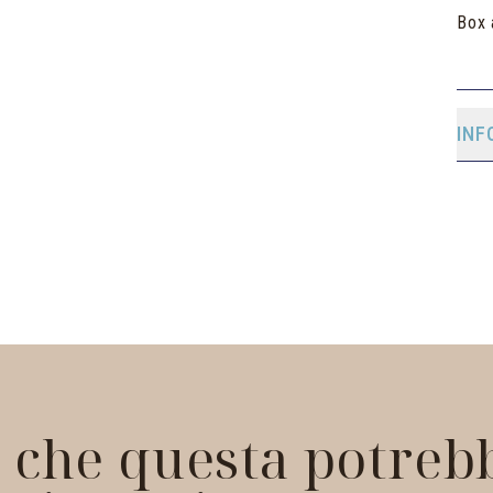
Box 
INF
 che questa potrebb