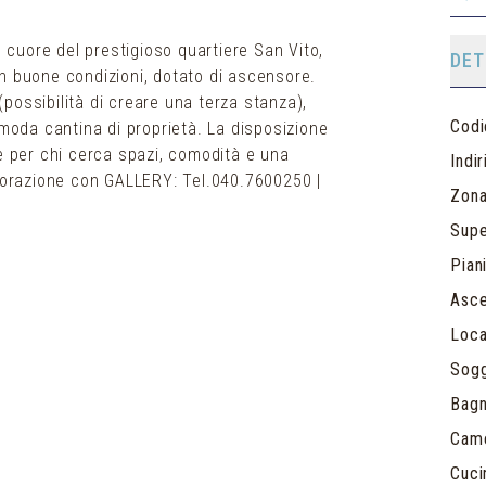
l cuore del prestigioso quartiere San Vito,
DET
n buone condizioni, dotato di ascensore.
possibilità di creare una terza stanza),
Codi
omoda cantina di proprietà. La disposizione
le per chi cerca spazi, comodità e una
Indi
aborazione con GALLERY: Tel.040.7600250 |
Zon
Supe
Piani
Asc
Loca
Sogg
Bagn
Cam
Cuci