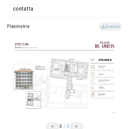
contatta
Planimetrie
Scarica
<
>
0
/
0