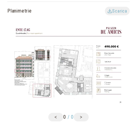
Planimetrie
Scarica
<
>
0
/
0