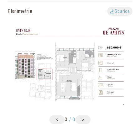
Planimetrie
Scarica
<
>
0
/
0