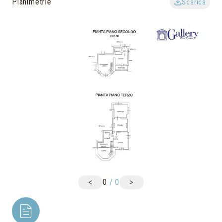
Planimetrie
Scarica
<
>
0
/
0