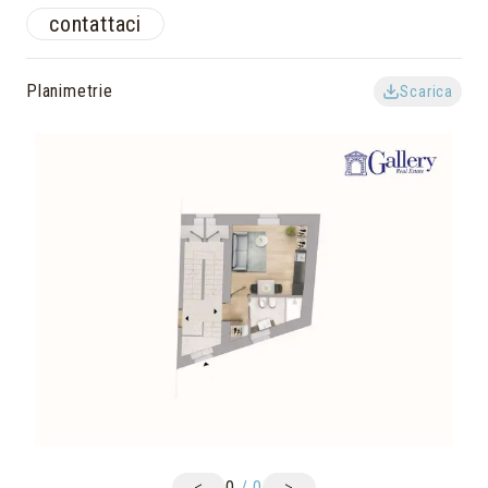
contattaci
Planimetrie
Scarica
<
>
0
/
0